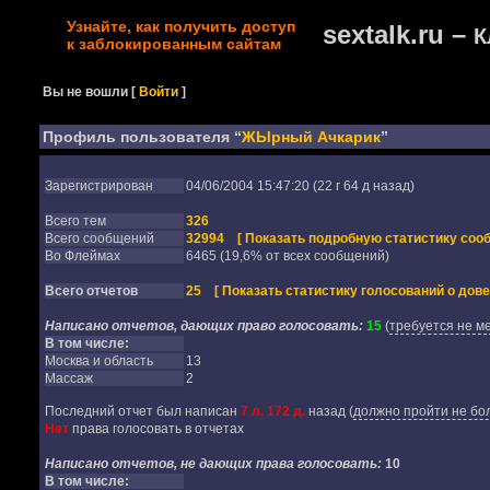
Узнайте, как получить доступ
sextalk.ru –
К
к заблокированным сайтам
Вы не вошли
[
Войти
]
Профиль пользователя “
ЖЫрный Ачкарик
”
Зарегистрирован
04/06/2004 15:47:20 (22 г 64 д назад)
Всего тем
326
Всего сообщений
32994
[ Показать подробную статистику соо
Во Флеймах
6465 (19,6% от всех сообщений)
Всего отчетов
25
[ Показать статистику голосований о дове
Написано отчетов, дающих право голосовать:
15
(
требуется не м
В том числе:
Москва и область
13
Массаж
2
Последний отчет был написан
7 л. 172 д.
назад
(
должно пройти не бол
Нет
права голосовать в отчетах
Написано отчетов, не дающих права голосовать:
10
В том числе: