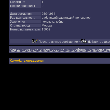
Обломинго
1
Нетрадиционалы
9
Дата рождения
25/9/1964
Род деятельности
работящий разгильдяй-пенсионер
Увлечения
человеколюбие
Страна, город
Москва
Номер пользователя
15002
Послать личное сообщение •
Добавить в адре
Код для вставки в пост ссылки на профиль пользовател
Служба техподдержки