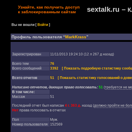
Узнайте, как получить доступ
sextalk.ru –
К
к заблокированным сайтам
Вы не вошли
[
Войти
]
Профиль пользователя “
MarkKrass
”
Зарегистрирован
11/11/2013 19:24:10 (12 л 267 д назад)
Всего тем
76
Всего сообщений
3392
[ Показать подробную статистику сообщ
Всего отчетов
51
[ Показать статистику голосований о дове
Написано отчетов, дающих право голосовать:
51
(
требуется не м
В том числе:
Массаж
51
Последний отчет был написан
4 г. 363 д.
назад
(
должно пройти не бол
Нет
права голосовать в отчетах
Пол
Муж.
Номер пользователя
152569