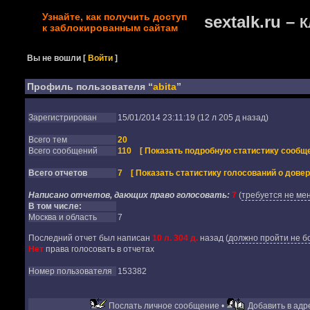
Узнайте, как получить доступ
sextalk.ru –
К
к заблокированным сайтам
Вы не вошли
[
Войти
]
Профиль пользователя “
abita
”
Зарегистрирован
15/01/2014 23:11:19 (12 л 205 д назад)
Всего тем
20
Всего сообщений
110
[ Показать подробную статистику сообще
Всего отчетов
7
[ Показать статистику голосований о довер
Написано отчетов, дающих право голосовать:
7
(
требуется не мен
В том числе:
Москва и область
7
Последний отчет был написан
10 л. 304 д.
назад
(
должно пройти не бо
Нет
права голосовать в отчетах
Номер пользователя
153382
Послать личное сообщение •
Добавить в адре