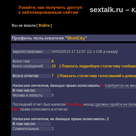
Узнайте, как получить доступ
sextalk.ru –
К
к заблокированным сайтам
Вы не вошли
[
Войти
]
Профиль пользователя “
ShotCity
”
Зарегистрирован
04/03/2015 17:12:07 (11 л 158 д назад)
Всего тем
8
Всего сообщений
25
[ Показать подробную статистику сообщен
Всего отчетов
7
[ Показать статистику голосований о довер
Написано отчетов, дающих право голосовать:
5
(
требуется не мен
В том числе:
Москва и область
5
Последний отчет был написан
9 л. 34 д.
назад
(
должно пройти не боле
Нет
права голосовать в отчетах
Написано отчетов, не дающих права голосовать:
2
В том числе:
Сомнительные
2