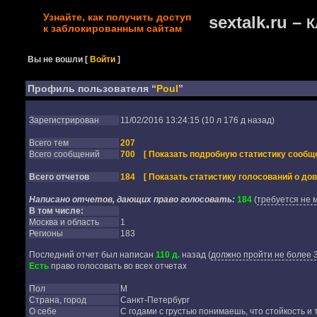
Узнайте, как получить доступ
sextalk.ru –
К
к заблокированным сайтам
Вы не вошли
[
Войти
]
Профиль пользователя “
Poul
”
Зарегистрирован
11/02/2016 13:24:15 (10 л 176 д назад)
Всего тем
207
Всего сообщений
700
[ Показать подробную статистику сообще
Всего отчетов
184
[ Показать статистику голосований о дов
Написано отчетов, дающих право голосовать:
184
(
требуется не 
В том числе:
Москва и область
1
Регионы
183
Последний отчет был написан
110 д.
назад
(
должно пройти не более 3
Есть
право голосовать во всех отчетах
Пол
М
Страна, город
Санкт-Петербург
О себе
С годами с грустью понимаешь, что стойкость и т