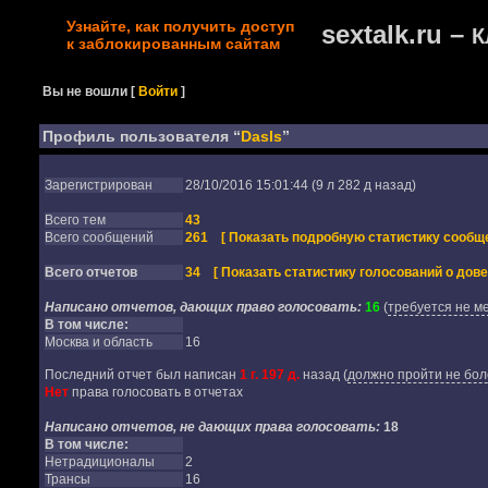
Узнайте, как получить доступ
sextalk.ru –
К
к заблокированным сайтам
Вы не вошли
[
Войти
]
Профиль пользователя “
DasIs
”
Зарегистрирован
28/10/2016 15:01:44 (9 л 282 д назад)
Всего тем
43
Всего сообщений
261
[ Показать подробную статистику сообще
Всего отчетов
34
[ Показать статистику голосований о дове
Написано отчетов, дающих право голосовать:
16
(
требуется не м
В том числе:
Москва и область
16
Последний отчет был написан
1 г. 197 д.
назад
(
должно пройти не бол
Нет
права голосовать в отчетах
Написано отчетов, не дающих права голосовать:
18
В том числе:
Нетрадиционалы
2
Трансы
16