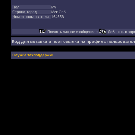
Пол
Му
Страна, город
Мск-Спб
Номер пользователя
164658
Послать личное сообщение •
Добавить в адре
Код для вставки в пост ссылки на профиль пользовател
Служба техподдержки