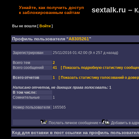
Узнайте, как получить доступ
sextalk.ru –
К
к заблокированным сайтам
Вы не вошли
[
Войти
]
Профиль пользователя “
A8305261
”
Зарегистрирован
25/11/2016 01:42:00 (9 л 257 д назад)
Всего тем
2
Всего сообщений
41
[ Показать подробную статистику сообщен
Всего отчетов
1
[ Показать статистику голосований о довер
Написано отчетов, не дающих права голосовать:
1
В том числе:
Сомнительные
1
Номер пользователя
165565
Послать личное сообщение •
Добавить в адре
Код для вставки в пост ссылки на профиль пользовател