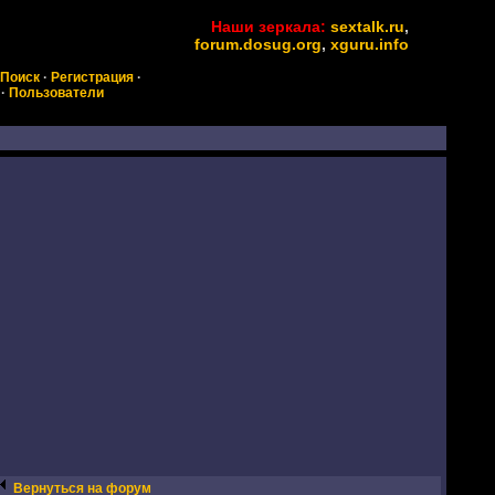
Наши зеркала:
sextalk.ru
,
forum.dosug.org
,
xguru.info
Поиск
·
Регистрация
·
·
Пользователи
Вернуться на форум