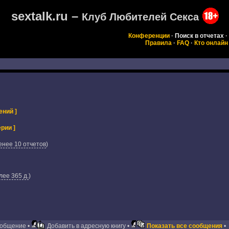
sextalk.ru –
Клуб Любителей Секса
Конференции
·
Поиск в отчетах
·
Правила
·
FAQ
·
Кто онлайн
ений ]
рии ]
енее 10 отчетов
)
ее 365 д.
)
ообщение •
Добавить в адресную книгу •
Показать все сообщения
•