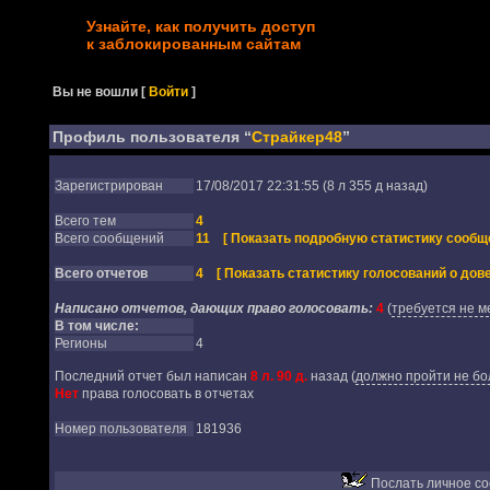
Узнайте, как получить доступ
к заблокированным сайтам
Вы не вошли
[
Войти
]
Профиль пользователя “
Страйкер48
”
Зарегистрирован
17/08/2017 22:31:55 (8 л 355 д назад)
Всего тем
4
Всего сообщений
11
[ Показать подробную статистику сообщ
Всего отчетов
4
[ Показать статистику голосований о дове
Написано отчетов, дающих право голосовать:
4
(
требуется не м
В том числе:
Регионы
4
Последний отчет был написан
8 л. 90 д.
назад
(
должно пройти не бол
Нет
права голосовать в отчетах
Номер пользователя
181936
Послать личное с