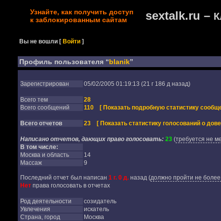
Узнайте, как получить доступ
sextalk.ru –
К
к заблокированным сайтам
Вы не вошли
[
Войти
]
Профиль пользователя “
blanik
”
Зарегистрирован
05/02/2005 01:19:13 (21 г 186 д назад)
Всего тем
28
Всего сообщений
110
[ Показать подробную статистику сообще
Всего отчетов
23
[ Показать статистику голосований о дове
Написано отчетов, дающих право голосовать:
23
(
требуется не м
В том числе:
Москва и область
14
Массаж
9
Последний отчет был написан
1 г. 0 д.
назад
(
должно пройти не более 
Нет
права голосовать в отчетах
Род деятельности
созидатель
Увлечения
искатель
Страна, город
Москва