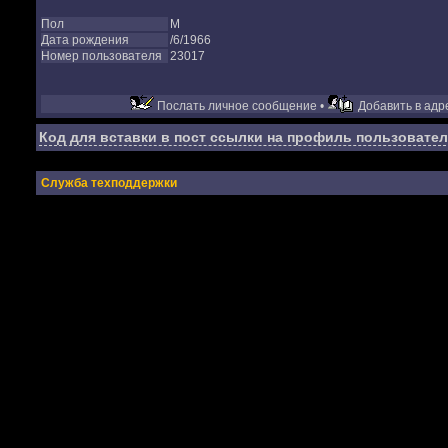
Пол
М
Дата рождения
/6/1966
Номер пользователя
23017
Послать личное сообщение •
Добавить в адре
Код для вставки в пост ссылки на профиль пользовател
Служба техподдержки