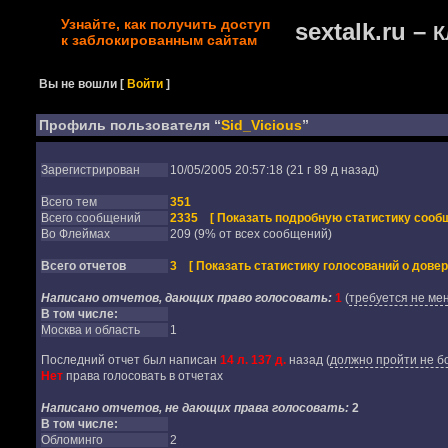
Узнайте, как получить доступ
sextalk.ru –
К
к заблокированным сайтам
Вы не вошли
[
Войти
]
Профиль пользователя “
Sid_Vicious
”
Зарегистрирован
10/05/2005 20:57:18 (21 г 89 д назад)
Всего тем
351
Всего сообщений
2335
[ Показать подробную статистику сообщ
Во Флеймах
209 (9% от всех сообщений)
Всего отчетов
3
[ Показать статистику голосований о довер
Написано отчетов, дающих право голосовать:
1
(
требуется не мен
В том числе:
Москва и область
1
Последний отчет был написан
14 л. 137 д.
назад
(
должно пройти не бо
Нет
права голосовать в отчетах
Написано отчетов, не дающих права голосовать:
2
В том числе:
Обломинго
2