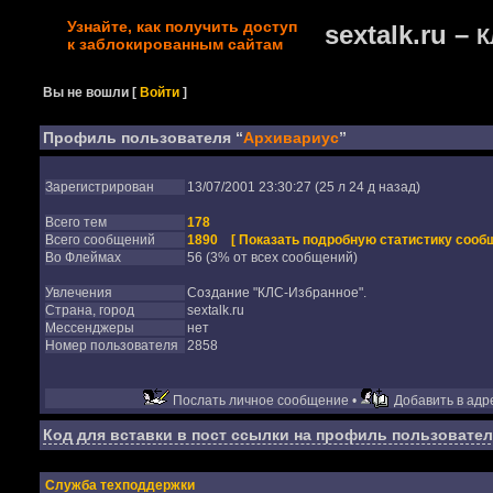
Узнайте, как получить доступ
sextalk.ru –
К
к заблокированным сайтам
Вы не вошли
[
Войти
]
Профиль пользователя “
Архивариус
”
Зарегистрирован
13/07/2001 23:30:27 (25 л 24 д назад)
Всего тем
178
Всего сообщений
1890
[ Показать подробную статистику сообщ
Во Флеймах
56 (3% от всех сообщений)
Увлечения
Создание "КЛС-Избранное".
Страна, город
sextalk.ru
Мессенджеры
нет
Номер пользователя
2858
Послать личное сообщение •
Добавить в адре
Код для вставки в пост ссылки на профиль пользовател
Служба техподдержки