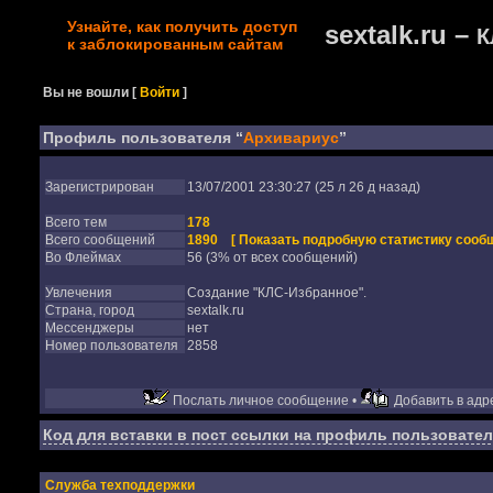
Узнайте, как получить доступ
sextalk.ru –
К
к заблокированным сайтам
Вы не вошли
[
Войти
]
Профиль пользователя “
Архивариус
”
Зарегистрирован
13/07/2001 23:30:27 (25 л 26 д назад)
Всего тем
178
Всего сообщений
1890
[ Показать подробную статистику сообщ
Во Флеймах
56 (3% от всех сообщений)
Увлечения
Создание "КЛС-Избранное".
Страна, город
sextalk.ru
Мессенджеры
нет
Номер пользователя
2858
Послать личное сообщение •
Добавить в адре
Код для вставки в пост ссылки на профиль пользовател
Служба техподдержки