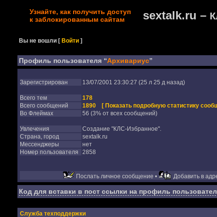
Узнайте, как получить доступ
sextalk.ru –
К
к заблокированным сайтам
Вы не вошли
[
Войти
]
Профиль пользователя “
Архивариус
”
Зарегистрирован
13/07/2001 23:30:27 (25 л 25 д назад)
Всего тем
178
Всего сообщений
1890
[ Показать подробную статистику сообщ
Во Флеймах
56 (3% от всех сообщений)
Увлечения
Создание "КЛС-Избранное".
Страна, город
sextalk.ru
Мессенджеры
нет
Номер пользователя
2858
Послать личное сообщение •
Добавить в адре
Код для вставки в пост ссылки на профиль пользовател
Служба техподдержки