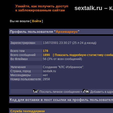
Узнайте, как получить доступ
sextalk.ru –
К
к заблокированным сайтам
Вы не вошли
[
Войти
]
Профиль пользователя “
Архивариус
”
Зарегистрирован
13/07/2001 23:30:27 (25 л 24 д назад)
Всего тем
178
Всего сообщений
1890
[ Показать подробную статистику сообщ
Во Флеймах
56 (3% от всех сообщений)
Увлечения
Создание "КЛС-Избранное".
Страна, город
sextalk.ru
Мессенджеры
нет
Номер пользователя
2858
Послать личное сообщение •
Добавить в адре
Код для вставки в пост ссылки на профиль пользовател
Служба техподдержки