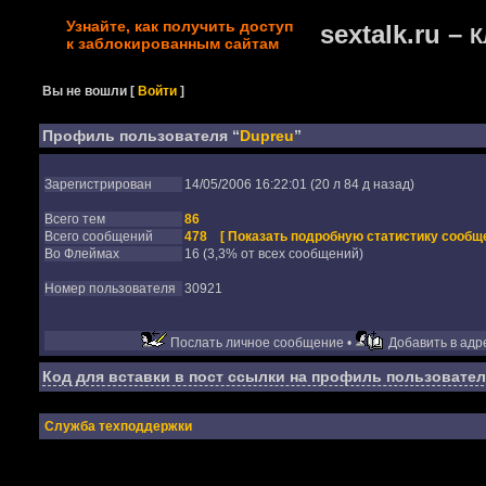
Узнайте, как получить доступ
sextalk.ru –
К
к заблокированным сайтам
Вы не вошли
[
Войти
]
Профиль пользователя “
Dupreu
”
Зарегистрирован
14/05/2006 16:22:01 (20 л 84 д назад)
Всего тем
86
Всего сообщений
478
[ Показать подробную статистику сообще
Во Флеймах
16 (3,3% от всех сообщений)
Номер пользователя
30921
Послать личное сообщение •
Добавить в адре
Код для вставки в пост ссылки на профиль пользовател
Служба техподдержки