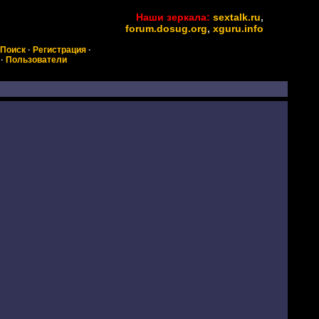
Наши зеркала:
sextalk.ru
,
forum.dosug.org
,
xguru.info
Поиск
·
Регистрация
·
·
Пользователи