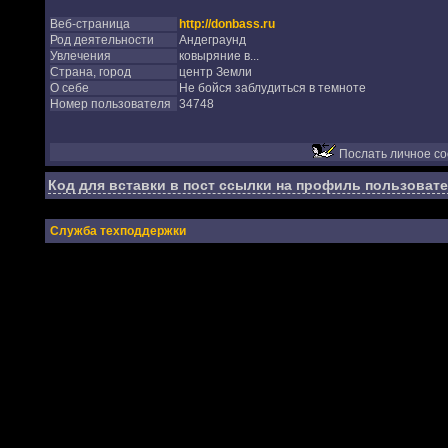
Веб-страница
http://donbass.ru
Род деятельности
Андеграунд
Увлечения
ковыряние в...
Страна, город
центр Земли
О себе
Не бойся заблудиться в темноте
Номер пользователя
34748
Послать личное с
Код для вставки в пост ссылки на профиль пользовате
Служба техподдержки