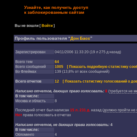
Узнайте, как получить доступ
к заблокированным сайтам
Вы не вошли
[
Войти
]
Профиль пользователя “
Дон Басс
”
Зарегистрирован
04/11/2006 11:33:20 (19 л 275 д назад)
Всего тем
64
Всего сообщений
1005
[ Показать подробную статистику соо
Во Флеймах
139 (13,8% от всех сообщений)
Всего отчетов
12
[ Показать статистику голосований о дов
Написано отчетов, дающих право голосовать:
8
(
требуется не м
В том числе:
Москва и область
8
Последний отчет был написан
15 л. 231 д.
назад
(
должно пройти не 
Нет
права голосовать в отчетах
Написано отчетов, не дающих права голосовать:
4
В том числе:
Обломинго
4