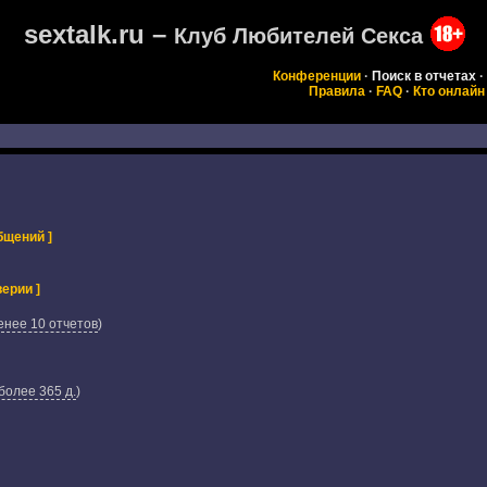
sextalk.ru –
Клуб Любителей Секса
Конференции
·
Поиск в отчетах
·
Правила
·
FAQ
·
Кто онлайн
бщений ]
ерии ]
енее 10 отчетов
)
более 365 д.
)