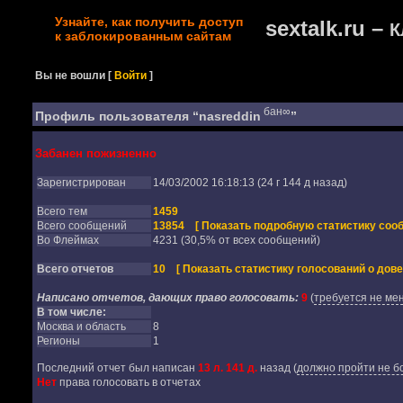
Узнайте, как получить доступ
sextalk.ru –
К
к заблокированным сайтам
Вы не вошли
[
Войти
]
бан∞
Профиль пользователя “nasreddin
”
Забанен пожизненно
Зарегистрирован
14/03/2002 16:18:13 (24 г 144 д назад)
Всего тем
1459
Всего сообщений
13854
[ Показать подробную статистику соо
Во Флеймах
4231 (30,5% от всех сообщений)
Всего отчетов
10
[ Показать статистику голосований о дове
Написано отчетов, дающих право голосовать:
9
(
требуется не мен
В том числе:
Москва и область
8
Регионы
1
Последний отчет был написан
13 л. 141 д.
назад
(
должно пройти не бо
Нет
права голосовать в отчетах