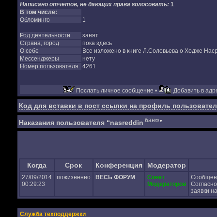
Написано отчетов, не дающих права голосовать:
1
В том числе:
Обломинго
1
Род деятельности
занят
Страна, город
пока здесь
О себе
Все изложено в книге Л.Соловьева о Ходже На
Мессенджеры
нету
Номер пользователя
4261
Послать личное сообщение •
Добавить в адре
Код для вставки в пост ссылки на профиль пользовател
бан∞
Наказания пользователя “nasreddin
”
Когда
Срок
Конференция
Модератор
27/09/2014
пожизненно
ВЕСЬ ФОРУМ
Совет
Сообщен
00:29:23
Модераторов
Согласно
заявки на
Служба техподдержки