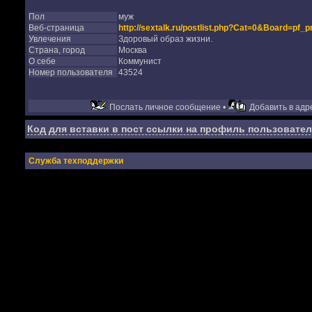
Пол
муж
Веб-страница
http://sextalk.ru/postlist.php?Cat=0&Board=pf_p
Увлечения
Здоровый образ жизни.
Страна, город
Москва
О себе
Коммунист
Номер пользователя
43524
Послать личное сообщение •
Добавить в адре
Код для вставки в пост ссылки на профиль пользовател
Служба техподдержки