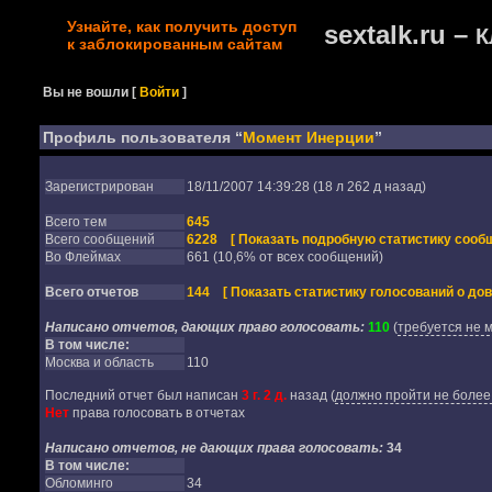
Узнайте, как получить доступ
sextalk.ru –
К
к заблокированным сайтам
Вы не вошли
[
Войти
]
Профиль пользователя “
Момент Инерции
”
Зарегистрирован
18/11/2007 14:39:28 (18 л 262 д назад)
Всего тем
645
Всего сообщений
6228
[ Показать подробную статистику сообщ
Во Флеймах
661 (10,6% от всех сообщений)
Всего отчетов
144
[ Показать статистику голосований о дов
Написано отчетов, дающих право голосовать:
110
(
требуется не 
В том числе:
Москва и область
110
Последний отчет был написан
3 г. 2 д.
назад
(
должно пройти не более 
Нет
права голосовать в отчетах
Написано отчетов, не дающих права голосовать:
34
В том числе:
Обломинго
34