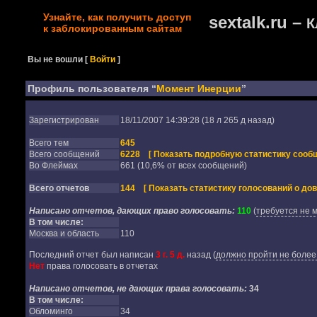
Узнайте, как получить доступ
sextalk.ru –
К
к заблокированным сайтам
Вы не вошли
[
Войти
]
Профиль пользователя “
Момент Инерции
”
Зарегистрирован
18/11/2007 14:39:28 (18 л 265 д назад)
Всего тем
645
Всего сообщений
6228
[ Показать подробную статистику сообщ
Во Флеймах
661 (10,6% от всех сообщений)
Всего отчетов
144
[ Показать статистику голосований о дов
Написано отчетов, дающих право голосовать:
110
(
требуется не 
В том числе:
Москва и область
110
Последний отчет был написан
3 г. 5 д.
назад
(
должно пройти не более 
Нет
права голосовать в отчетах
Написано отчетов, не дающих права голосовать:
34
В том числе:
Обломинго
34