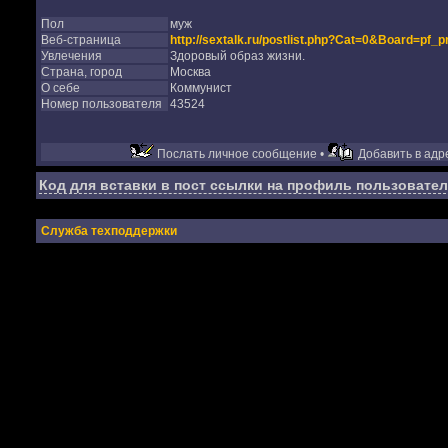
Пол
муж
Веб-страница
http://sextalk.ru/postlist.php?Cat=0&Board=pf_p
Увлечения
Здоровый образ жизни.
Страна, город
Москва
О себе
Коммунист
Номер пользователя
43524
Послать личное сообщение •
Добавить в адре
Код для вставки в пост ссылки на профиль пользовател
Служба техподдержки