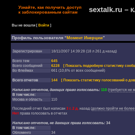
Узнайте, как получить доступ
sextalk.ru –
К
к заблокированным сайтам
Вы не вошли
[
Войти
]
Профиль пользователя “
Момент Инерции
”
Зарегистрирован
18/11/2007 14:39:28 (18 л 261 д назад)
Всего тем
645
Всего сообщений
6228
[ Показать подробную статистику сообщ
Во Флеймах
661 (10,6% от всех сообщений)
Всего отчетов
144
[ Показать статистику голосований о дов
Написано отчетов, дающих право голосовать:
110
(
требуется не 
В том числе:
Москва и область
110
Последний отчет был написан
3 г. 2 д.
назад
(
должно пройти не более 
Нет
права голосовать в отчетах
Написано отчетов, не дающих права голосовать:
34
В том числе:
Обломинго
34