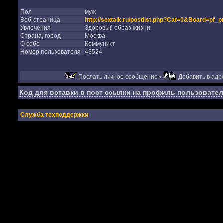
Пол
муж
Веб-страница
http://sextalk.ru/postlist.php?Cat=0&Board=pf_p
Увлечения
Здоровый образ жизни.
Страна, город
Москва
О себе
Коммунист
Номер пользователя
43524
Послать личное сообщение •
Добавить в адре
Код для вставки в пост ссылки на профиль пользовател
Служба техподдержки