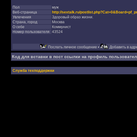
Пол
муж
Веб-страница
http://sextalk.ru/postlist.php?Cat=0&Board=pf_p
Увлечения
Здоровый образ жизни.
Страна, город
Москва
О себе
Коммунист
Номер пользователя
43524
Послать личное сообщение •
Добавить в адре
Код для вставки в пост ссылки на профиль пользовател
Служба техподдержки