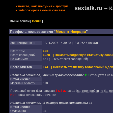
Узнайте, как получить доступ
sextalk.ru –
К
к заблокированным сайтам
Вы не вошли
[
Войти
]
Профиль пользователя “
Момент Инерции
”
Зарегистрирован
18/11/2007 14:39:28 (18 л 262 д назад)
Всего тем
645
Всего сообщений
6228
[ Показать подробную статистику сообщ
Во Флеймах
661 (10,6% от всех сообщений)
Всего отчетов
144
[ Показать статистику голосований о дов
Написано отчетов, дающих право голосовать:
110
(
требуется не 
В том числе:
Москва и область
110
Последний отчет был написан
3 г. 3 д.
назад
(
должно пройти не более 
Нет
права голосовать в отчетах
Написано отчетов, не дающих права голосовать:
34
В том числе:
Обломинго
34