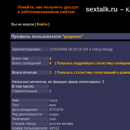
Узнайте, как получить доступ
sextalk.ru –
К
к заблокированным сайтам
Вы не вошли
[
Войти
]
Профиль пользователя “
gogasex
”
Зарегистрирован
11/03/2008 18:33:15 (18 л 148 д назад)
Всего тем
4
Всего сообщений
4
[ Показать подробную статистику сообщени
Всего отчетов
3
[ Показать статистику голосований о довер
Написано отчетов, не дающих права голосовать:
3
В том числе:
Сомнительные
3
Имя
гоша
Пол
муж
Дата рождения
6/7/1970
Род деятельности
ухарь
Увлечения
секс
Страна, город
россия москва
Номер пользователя
46512