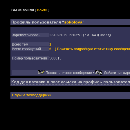
Вы не вошли
[
Войти
]
Профиль пользователя “
sokolova
”
Зарегистрирован
23/02/2019 19:03:51 (7 л 164 д назад)
Всего тем
1
Всего сообщений
6
[ Показать подробную статистику сообщени
Номер пользователя
508813
Послать личное сообщение •
Добавить в адре
Код для вставки в пост ссылки на профиль пользовател
Служба техподдержки