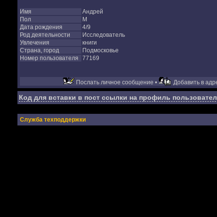
Имя
Андрей
Пол
М
Дата рождения
4/9
Род деятельности
Исследователь
Увлечения
книги
Страна, город
Подмосковье
Номер пользователя
77169
Послать личное сообщение •
Добавить в адре
Код для вставки в пост ссылки на профиль пользовател
Служба техподдержки