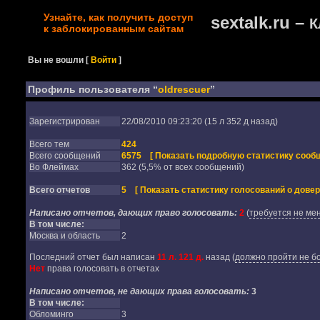
Узнайте, как получить доступ
sextalk.ru –
К
к заблокированным сайтам
Вы не вошли
[
Войти
]
Профиль пользователя “
oldrescuer
”
Зарегистрирован
22/08/2010 09:23:20 (15 л 352 д назад)
Всего тем
424
Всего сообщений
6575
[ Показать подробную статистику сообщ
Во Флеймах
362 (5,5% от всех сообщений)
Всего отчетов
5
[ Показать статистику голосований о довер
Написано отчетов, дающих право голосовать:
2
(
требуется не мен
В том числе:
Москва и область
2
Последний отчет был написан
11 л. 121 д.
назад
(
должно пройти не бо
Нет
права голосовать в отчетах
Написано отчетов, не дающих права голосовать:
3
В том числе:
Обломинго
3