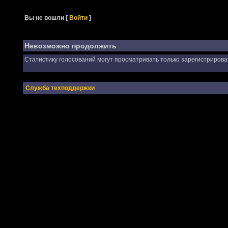
Вы не вошли
[
Войти
]
Невозможно продолжить
Статистику голосований могут просматривать только зарегистриров
Служба техподдержки