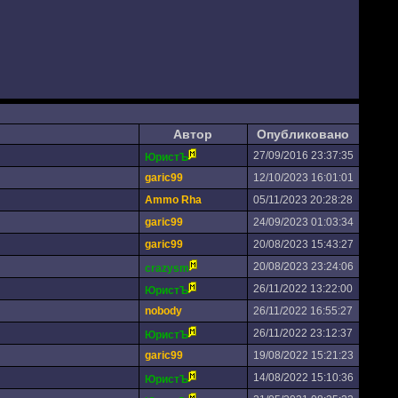
Автор
Опубликовано
27/09/2016 23:37:35
ЮристЪ
garic99
12/10/2023 16:01:01
Ammo Rha
05/11/2023 20:28:28
garic99
24/09/2023 01:03:34
garic99
20/08/2023 15:43:27
20/08/2023 23:24:06
crazysm
26/11/2022 13:22:00
ЮристЪ
nobody
26/11/2022 16:55:27
26/11/2022 23:12:37
ЮристЪ
garic99
19/08/2022 15:21:23
14/08/2022 15:10:36
ЮристЪ