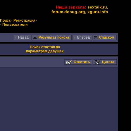
Наши зеркала:
sextalk.ru
,
forum.dosug.org
,
xguru.info
Поиск
·
Регистрация
·
·
Пользователи
Назад
Результат поиска
Вперед
Списком
Поиск отчетов по
параметрам девушек
Ответить
Цитата