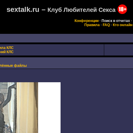
sextalk.ru –
Клуб Любителей Секса
Конференции
·
Поиск в отчетах
·
Правила
·
FAQ
·
Кто онлайн
ила КЛС
ний КЛС
лённые файлы