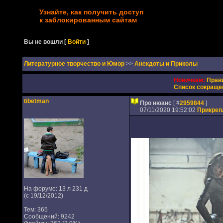
Узнайте, как получить доступ
к заблокированным сайтам
Вы не вошли
[
Войти
]
Литературное творчество и Юмор
>>
Анекдоты и Приколы
Новичкам:
Прав
Список сокраще
tibetman
Про нюанс
[ #
2959844
]
07/11/2020 19:52:02
Прикреп
На форуме: 13 л 231 д
(с 19/12/2012)
Тем: 365
Сообщений: 9242