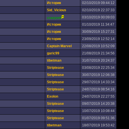
Историк
02/10/2019 09:44:12
Sid_Vicious
02/10/2019 22:37:33
03/10/2019 00:09:03
crazysm
Историк
01/10/2019 11:34:47
Историк
30/09/2019 15:27:31
Историк
23/09/2019 12:52:14
Captain Marvel
22/08/2019 10:52:09
garic99
21/08/2019 21:34:56
tibetman
31/07/2019 20:24:37
Striptease
03/08/2019 22:25:34
Striptease
30/07/2019 12:06:38
Striptease
29/07/2019 14:33:34
Striptease
24/07/2019 08:54:16
Exolon
24/07/2019 22:27:55
Striptease
09/07/2019 14:20:38
Striptease
10/07/2019 10:08:44
Striptease
01/07/2019 09:51:36
tibetman
18/07/2019 19:53:42