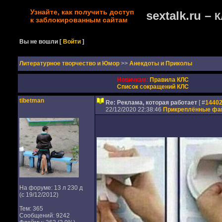
Узнайте, как получить доступ
sextalk.ru –
К
к заблокированным сайтам
Вы не вошли
[
Войти
]
Литературное творчество и Юмор
>>
Анекдоты и Приколы
Новичкам:
Правила КЛС
Список сокращений КЛС
tibetman
Re: Реклама, которая работает
[ #
1440
22/12/2020 22:38:46
Прикреплённые ф
На форуме: 13 л 230 д
(с 19/12/2012)
Тем: 365
Сообщений: 9242