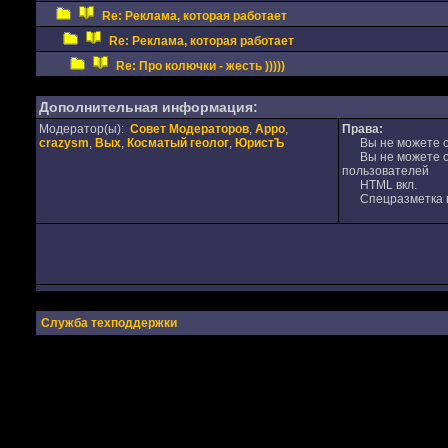
Re: Реклама, которая работает
Re: Реклама, которая работает
Re: Про колючки - жесть )))))
Дополнительная информация:
Модератор(ы):
Совет Модераторов
,
Appo
,
Права:
crazysm
,
Вых
,
Косматый геолог
,
ЮристЪ
Вы не можете от
Вы не можете от
пользователей
HTML вкл.
Спецразметка в
Служба техподдержки