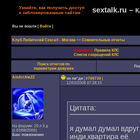
Узнайте, как получить доступ
sextalk.ru –
К
к заблокированным сайтам
Вы не вошли
[
Войти
]
Kлуб Любителей Секса® - Москва
>>
Сомнительные отчеты
Новичкам:
Правила КЛС
Список сокращений КЛС
Поиск отчетов по
По
параметрам девушек
AmArrAleZZ
не пи"ди
[ #
709730
]
12/03/2008 07:28:15
Цитата:
На форуме: 20 л 3 д
я думал думал вдруг
(с 03/08/2006)
Бан: пожизненно
инди,квартира её.