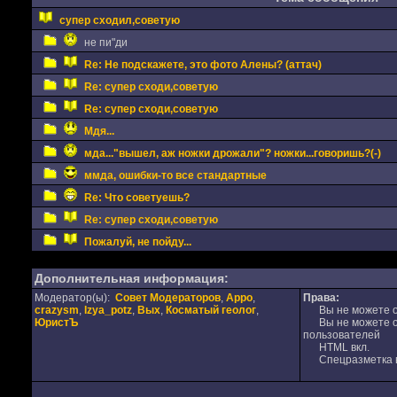
супер сходил,советую
не пи"ди
Re: Не подскажете, это фото Алены? (аттач)
Re: супер сходи,советую
Re: супер сходи,советую
Мдя...
мда..."вышел, аж ножки дрожали"? ножки...говоришь?(-)
ммда, ошибки-то все стандартные
Re: Что советуешь?
Re: супер сходи,советую
Пожалуй, не пойду...
Дополнительная информация:
Модератор(ы):
Совет Модераторов
,
Appo
,
Права:
crazysm
,
Izya_potz
,
Вых
,
Косматый геолог
,
Вы не можете от
ЮристЪ
Вы не можете от
пользователей
HTML вкл.
Спецразметка в