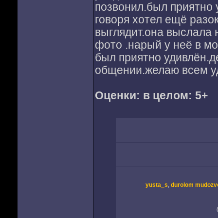
позвонил.был приятно 
говоря хотел ещё разок
выглядит.она выслала 
фото .нарый у неё в м
был приятно удивлён.д
общении.желаю всем у
Оценки:
в целом: 5+
yusta_s
,
durolom mudozv