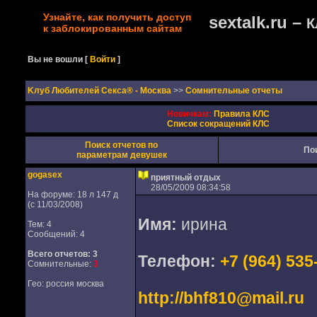
Узнайте, как получить доступ
sextalk.ru –
К
к заблокированным сайтам
Вы не вошли
[
Войти
]
Kлуб Любителей Секса® - Москва
>>
Сомнительные отчеты
Новичкам:
Правила КЛС
Список сокращений КЛС
Поиск отчетов по
По
параметрам девушек
gogasex
приятный отдых
28/05/2009 08:34:58
На форуме: 18 л 147 д
(с 11/03/2008)
Имя:
ирина
Тем: 4
Сообщений: 4
Всего отчетов:
3
Телефон:
+7 (964) 535
Сомнительные:
3
Гео: россия москва
http://bhf810@mail.ru