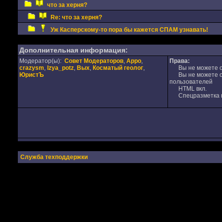
что за херня?
Re: что за херня?
Уж Касперскому-то пора бы кажется СПАМ узнавать!
Дополнительная информация:
Модератор(ы):
Совет Модераторов
,
Appo
,
Права:
crazysm
,
Izya_potz
,
Вых
,
Косматый геолог
,
Вы не можете от
ЮристЪ
Вы не можете от
пользователей
HTML вкл.
Спецразметка в
Служба техподдержки