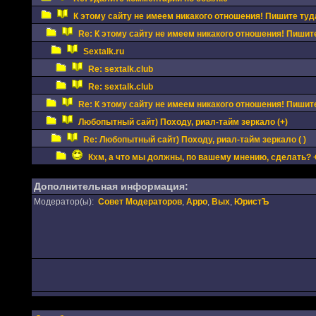
К этому сайту не имеем никакого отношения! Пишите туда
Re: К этому сайту не имеем никакого отношения! Пишите
Sextalk.ru
Re: sextalk.club
Re: sextalk.club
Re: К этому сайту не имеем никакого отношения! Пишите
Любопытный сайт) Походу, риал-тайм зеркало (+)
Re: Любопытный сайт) Походу, риал-тайм зеркало ( )
Кхм, а что мы должны, по вашему мнению, сделать? 
Дополнительная информация:
Модератор(ы):
Совет Модераторов
,
Appo
,
Вых
,
ЮристЪ