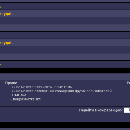
! -
 туда! -
 туда! -
+
Права:
Р
Вы не можете открывать новые темы
Вы не можете отвечать на сообщения других пользователей
HTML вкл.
Спецразметка вкл.
Перейти в конференцию: