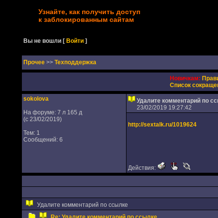
Узнайте, как получить доступ
к заблокированным сайтам
Вы не вошли
[
Войти
]
Прочее
>>
Техподдержка
Новичкам:
Прав
Список сокраще
sokolova
Удалите комментарий по с
23/02/2019 19:27:42
На форуме: 7 л 165 д
(с 23/02/2019)
http://sextalk.ru/1019624
Тем: 1
Сообщений: 6
Действия:
Удалите комментарий по ссылке
Re: Удалите комментарий по ссылке