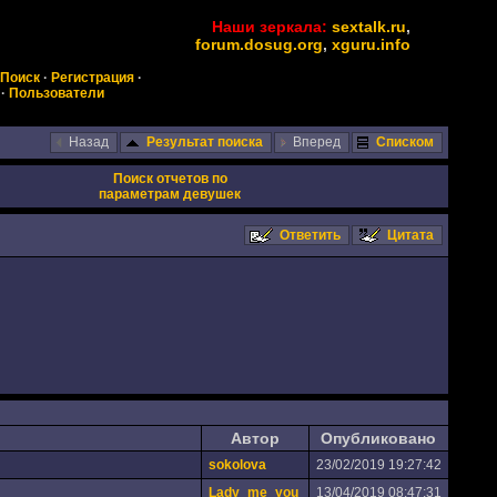
Наши зеркала:
sextalk.ru
,
forum.dosug.org
,
xguru.info
Поиск
·
Регистрация
·
·
Пользователи
Назад
Результат поиска
Вперед
Списком
Поиск отчетов по
параметрам девушек
Ответить
Цитата
Автор
Опубликовано
sokolova
23/02/2019 19:27:42
Lady_me_you
13/04/2019 08:47:31