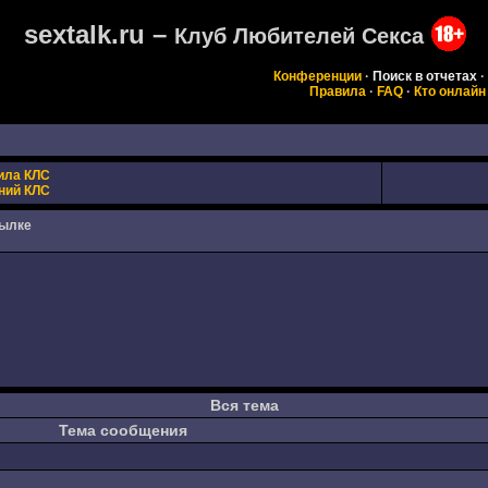
sextalk.ru –
Клуб Любителей Секса
Конференции
·
Поиск в отчетах
·
Правила
·
FAQ
·
Кто онлайн
ила КЛС
ний КЛС
сылке
Вся тема
Тема сообщения