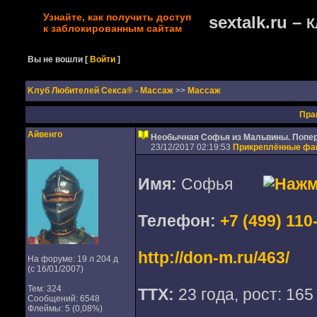
Узнайте, как получить доступ
sextalk.ru –
К
к заблокированным сайтам
Вы не вошли
[
Войти
]
Kлуб Любителей Секса® - Массаж
>>
Массаж
Пра
Айвенго
Необычная Софья из Мальвины. Попер
23/12/2017 02:19:53
Прикреплённые ф
Имя:
Софья
Телефон:
+7 (499) 110
http://don-m.ru/463/
На форуме: 19 л 204 д
(с 16/01/2007)
Тем: 324
ТТХ:
23 года, рост: 165
Сообщений: 6548
Флеймы: 5 (0,08%)