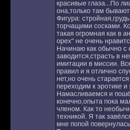
красивые глаза...По ли
она,только там бывают
Фигура: стройная,грудь
торчащими сосками. Ко
такая огромная как в а
орех" не очень нравит
Начинаю как обычно с 
заводится,страсть в не
имитации в миссии. Все
правил и я отлично сп
нет,но очень стараетс
переходим к эротике и 
Намасливаемся и пошёл
конечно,опыта пока ма
членом. Как то необычн
техникой. Я так завёлс
мне попой повернулась