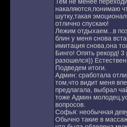
Тем не менее переходи
накаляются,понимаю чт
шутку,такая эмоционал
отлично спускаю!
Лежим отдыхаем...в поз
блин у меня снова вст
имитация снова,она тож
Бинго! Опять рекорд! 3 
разошелся)) Естествен
Подведем итоги.
Админ: сработала отли
том,что видит меня впе
предлагала, выбрал ча
тоже Админ молодец,ус
вопросов.
Софья: необычная деву
Обычно такие в массаж
что была обделена муж