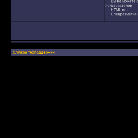
Вы не можете от
пользователей
HTML вкл.
Спецразметка в
Служба техподдержки