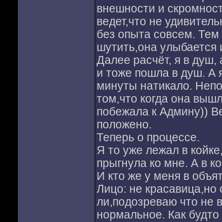
внешности и скромност
ведет,что не удивитель
без опыта совсем. Тем
шутить,она улыбается 
Далее расчёт, я в душ,
и тоже пошла в душ. А 
минуты натикало. Непор
том,что когда она вышл
побежала к Админу)) Ве
положено.
Теперь о процессе.
Я то уже лежал в койк
прыгнула ко мне. А в ко
И кто же у меня в объя
Лицо: не красавица,но 
ли,подозреваю что не 
нормальное. Как будто 