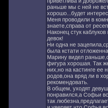
приветлива и доброжела
раньше мы с ней не вс
хорошо...будет интере
Меня проводили в комн
знаете,справа от ресе
Наконец стук каблуков 
девок!
Ни одна не зацепила,с
была кстати отложенн
Марину видел раньше,с
фигура хорошая. Так ж
них,но на кастинге ее 
родов,она вряд ли в хо
рекомендовать.
В общем, уходят девушк
понравился,а Софьи вс
так любезна,предлагает
и уверяет что Софья в