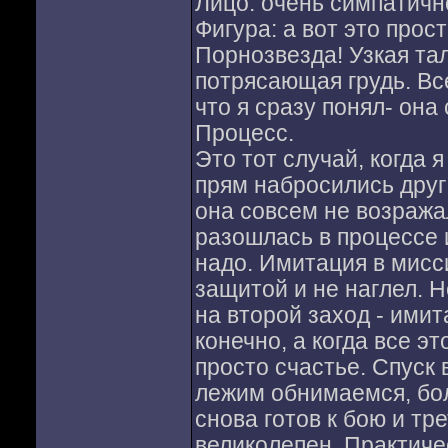
Лицо: очень симпатично
Фигура: а вот это прост
Порнозвезда! Узкая та
потрясающая грудь. Вс
что я сразу понял- она
Процесс.
Это тот случай, когда 
прям набросились друг 
она совсем не возражал
разошлась в процессе и
надо. Имитация в мисси
защитой и не наглел. 
на второй заход - имит
конечно, а когда все эт
просто счастье. Спуск
лежим обнимаемся, болт
снова готов к бою и тр
великолепен. Практичес