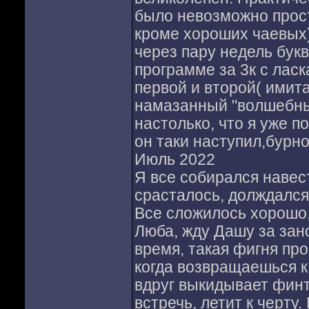
было невозможно прост
кроме хороших чаевых)
через пару недель букв
программе за 3к с ласк
первой и второй( имит
намазанный "волшебны
настолько, что я уже п
он таки наступил,бурн
Июль 2022
Я все собирался навес
срасталось, долждался
Все сложилось хорошо,
Люба, жду Дашу за зан
время, такая фигня про
когда возвращаешься к
вдруг выкидывает финт
встречь, летит к черту.