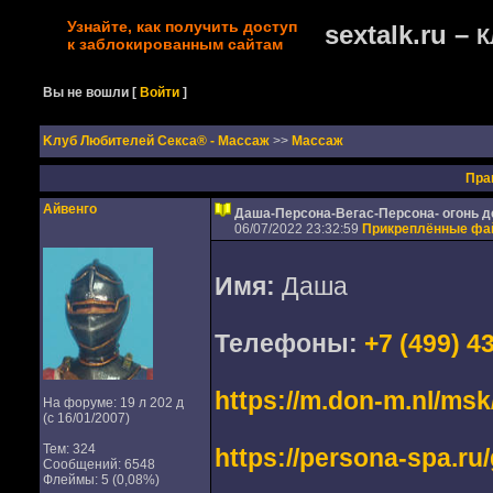
Узнайте, как получить доступ
sextalk.ru –
К
к заблокированным сайтам
Вы не вошли
[
Войти
]
Kлуб Любителей Секса® - Массаж
>>
Массаж
Пра
Айвенго
Даша-Персона-Вегас-Персона- огонь д
06/07/2022 23:32:59
Прикреплённые ф
Имя:
Даша
Телефоны:
+7 (499) 4
https://m.don-m.nl/msk
На форуме: 19 л 202 д
(с 16/01/2007)
Тем: 324
https://persona-spa.ru/
Сообщений: 6548
Флеймы: 5 (0,08%)