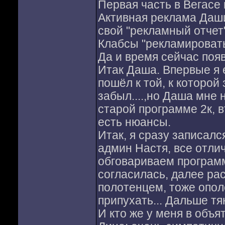
Первая часть в Вегасе 
Активная реклама Даши
свой "рекламный отчет"
Клабсы "рекламироват
Да и время сейчас появ
Итак Даша. Впервые я е
пошёл к той, к которой
забыл....,но Даша мне 
старой программе 2к, в
есть нюансы.
Итак, я сразу записалс
админ Настя, все отли
обговариваем программ
согласилась, далее рас
полотенцем, тоже опол
припухать... Дальше т
И кто же у меня в объя