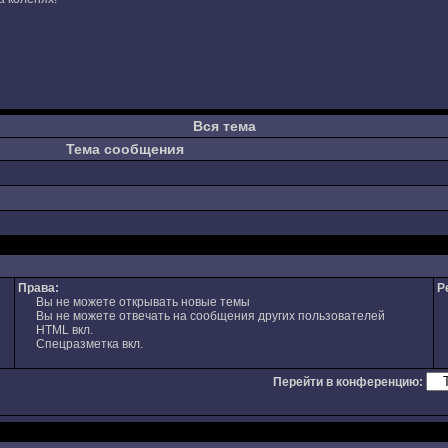
Вся тема
Тема сообщения
Права:
Р
Вы не можете открывать новые темы
Вы не можете отвечать на сообщения других пользователей
HTML вкл.
Спецразметка вкл.
Перейти в конференцию: