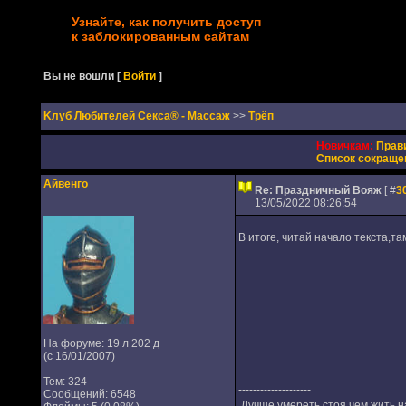
Узнайте, как получить доступ
к заблокированным сайтам
Вы не вошли
[
Войти
]
Kлуб Любителей Секса® - Массаж
>>
Трёп
Новичкам:
Прав
Список сокраще
Айвенго
Re: Праздничный Вояж
[ #
3
13/05/2022 08:26:54
В итоге, читай начало текста,та
На форуме: 19 л 202 д
(с 16/01/2007)
Тем: 324
--------------------
Сообщений: 6548
Лучше умереть стоя,чем жить н