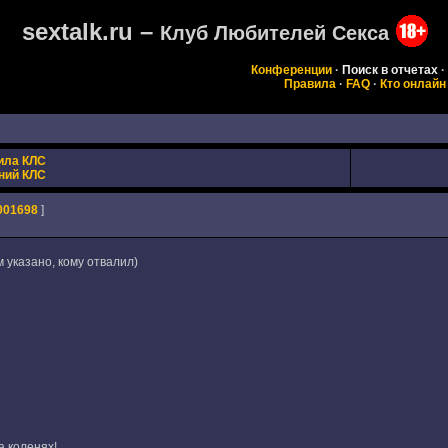
sextalk.ru –
Клуб Любителей Секса
Конференции
·
Поиск в отчетах
·
Правила
·
FAQ
·
Кто онлайн
ила КЛС
ний КЛС
001698
]
м указано, кому отвалил)
а коленях!