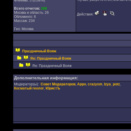
Флеймы: 5 (0,08%)
Всего отчетов:
266
Москва и область: 26
Действия:
Обломинго: 6
Массаж: 234
Гео: Москва
Праздничный Вояж
Re: Праздничный Вояж
Re: Праздничный Вояж
Дополнительная информация:
Модератор(ы):
Совет Модераторов
,
Appo
,
crazysm
,
Izya_potz
,
Косматый геолог
,
ЮристЪ