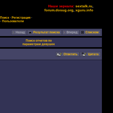
Наши зеркала:
sextalk.ru
,
forum.dosug.org
,
xguru.info
Поиск
·
Регистрация
·
·
Пользователи
Назад
Результат поиска
Вперед
Списком
Поиск отчетов по
параметрам девушек
Ответить
Цитата