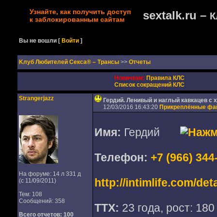
Узнайте, как получить доступ
sextalk.ru –
К
к заблокированным сайтам
Вы не вошли
[
Войти
]
Kлуб Любителей Секса® – Трансы
>>
Отчеты
Новичкам:
Правила КЛС
Список сокращений КЛС
Strangerjazz
Гердий. Ленивый и наглый кавкацев с
12/03/2016 16:43:20
Прикреплённые ф
Имя:
Гердий
Телефон:
+7 (966) 344
На форуме: 14 л 331 д
http://intimlife.com/de
(с 11/09/2011)
Тем: 108
Сообщений: 358
ТТХ:
23 года, рост: 180 
Всего отчетов:
100