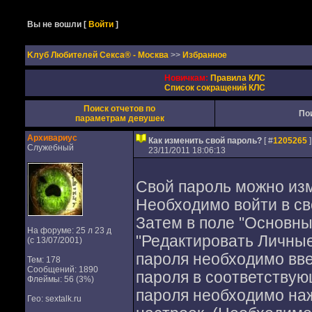
Вы не вошли
[
Войти
]
Kлуб Любителей Секса® - Москва
>>
Избранное
Новичкам:
Правила КЛС
Список сокращений КЛС
Поиск отчетов по
По
параметрам девушек
Архивариус
Как изменить свой пароль?
[ #
1205265
]
Служебный
23/11/2011 18:06:13
Свой пароль можно изм
Необходимо войти в с
Затем в поле "Основны
На форуме: 25 л 23 д
"Редактировать Личные 
(с 13/07/2001)
пароля необходимо вве
Тем: 178
Сообщений: 1890
пароля в соответствую
Флеймы: 56 (3%)
пароля необходимо наж
Гео: sextalk.ru