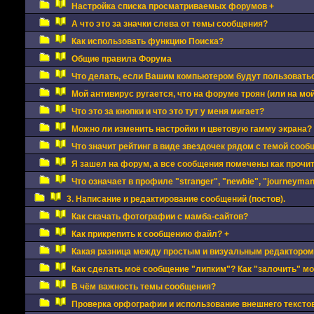
Настройка списка просматриваемых форумов +
А что это за значки слева от темы сообщения?
Как использовать функцию Поиска?
Общие правила Форума
Что делать, если Вашим компьютером будут пользовать
Мой антивирус ругается, что на форуме троян (или на мой
Что это за кнопки и что это тут у меня мигает?
Можно ли изменить настройки и цветовую гамму экрана?
Что значит рейтинг в виде звездочек рядом с темой сооб
Я зашел на форум, а все сообщения помечены как прочи
Что означает в профиле "stranger", "newbie", "journeyman"
3. Написание и редактирование сообщений (постов).
Как скачать фотографии с мамба-сайтов?
Как прикрепить к сообщению файл? +
Какая разница между простым и визуальным редактором
Как сделать моё сообщение "липким"? Как "залочить" м
В чём важность темы сообщения?
Проверка орфографии и использование внешнего текстов