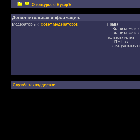
О конкурсе е-БукерЪ
Дополнительная информация:
Модератор(ы):
Совет Модераторов
Права:
Вы не можете от
Вы не можете от
пользователей
HTML вкл.
Спецразметка в
Служба техподдержки