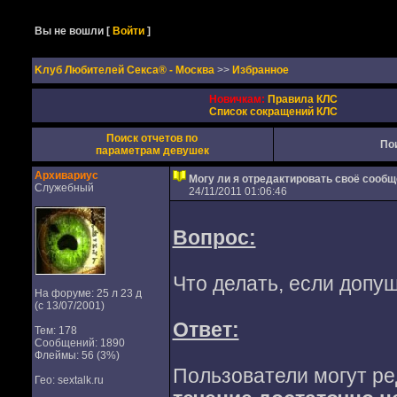
Вы не вошли
[
Войти
]
Kлуб Любителей Секса® - Москва
>>
Избранное
Новичкам:
Правила КЛС
Список сокращений КЛС
Поиск отчетов по
По
параметрам девушек
Архивариус
Могу ли я отредактировать своё сооб
Служебный
24/11/2011 01:06:46
Вопрос:
Что делать, если допу
На форуме: 25 л 23 д
(с 13/07/2001)
Ответ:
Тем: 178
Сообщений: 1890
Флеймы: 56 (3%)
Пользователи могут ре
Гео: sextalk.ru