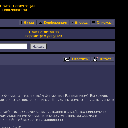
Поиск
·
Регистрация
·
·
Пользователи
Назад
Конференция
Вперед
Списком
Поиск отчетов по
параметрам девушек
Ответить
Цитата
х Форума, а также не всём Форуме под Вашим ником). Вы должны
ете, что вас несправедливо забанили, вы можете написать письмо в
службе техподдержки (администрация и служба техподдержки не
ежду участниками Форума, или между участниками Форума и
ение действий модератора запрещено.
азделы 4 и 5).