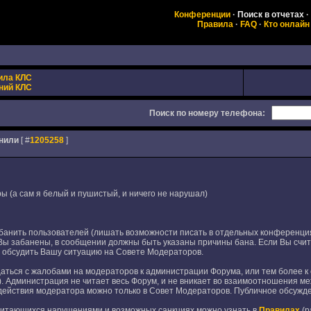
Конференции
·
Поиск в отчетах
·
Правила
·
FAQ
·
Кто онлайн
ила КЛС
ний КЛС
Поиск по номеру телефона:
анили
[ #
1205258
]
 (а сам я белый и пушистый, и ничего не нарушал)
анить пользователей (лишать возможности писать в отдельных конференция
Вы забанены, в сообщении должны быть указаны причины бана. Если Вы счита
й обсудить Вашу ситуацию на Совете Модераторов.
ься с жалобами на модераторов к администрации Форума, или тем более к 
а). Администрация не читает весь Форум, и не вникает во взаимоотношения м
действия модератора можно только в Совет Модераторов. Публичное обсужд
считающихся нарушениями и возможных санкциях можно узнать в
Правилах
(р