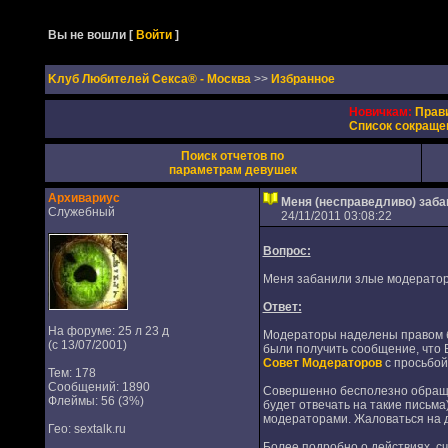
Вы не вошли
[
Войти
]
Kлуб Любителей Секса® - Москва
>>
Избранное
Новичкам:
Прав
Список сокраще
Поиск отчетов по
параметрам девушек
Архивариус
Меня (несправедливо) заб
Служебный
24/11/2011 03:08:22
Вопрос:
Меня забанили злые модераторы
Ответ:
На форуме: 25 л 23 д
Модераторы наделены правом б
(с 13/07/2001)
были получить сообщение, что 
Совет Модераторов
с просьбо
Тем: 178
Сообщений: 1890
Совершенно бесполезно обращат
Флеймы: 56 (3%)
будет отвечать на такие письм
модераторами. Жаловаться на 
Гео: sextalk.ru
Более подробно о действиях, 