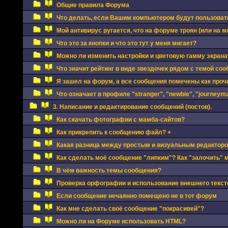
Общие правила Форума
Что делать, если Вашим компьютером будут пользоват
Мой антивирус ругается, что на форуме троян (или на мо
Что это за кнопки и что это тут у меня мигает?
Можно ли изменить настройки и цветовую гамму экрана
Что значит рейтинг в виде звездочек рядом с темой соо
Я зашел на форум, а все сообщения помечены как про
Что означает в профиле "stranger", "newbie", "journeyman
3. Написание и редактирование сообщений (постов).
Как скачать фотографии с мамба-сайтов?
Как прикрепить к сообщению файл? +
Какая разница между простым и визуальным редактор
Как сделать моё сообщение "липким"? Как "залочить" 
В чём важность темы сообщения?
Проверка орфографии и использование внешнего текст
Если сообщение нечаянно помещено не в тот форум
Как мне сделать своё сообщение "покрасивей"?
Можно ли на Форуме использовать HTML?