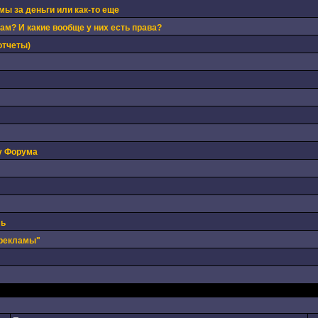
ы за деньги или как-то еще
м? И какие вообще у них есть права?
отчеты)
у Форума
ль
 рекламы"