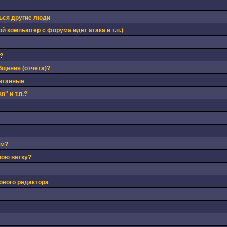
ься другие люди
й компьютер с форума идет атака и т.п.)
?
бщения (отчёта)?
читанные
" и т.п.?
ом?
мою ветку?
ового редактора