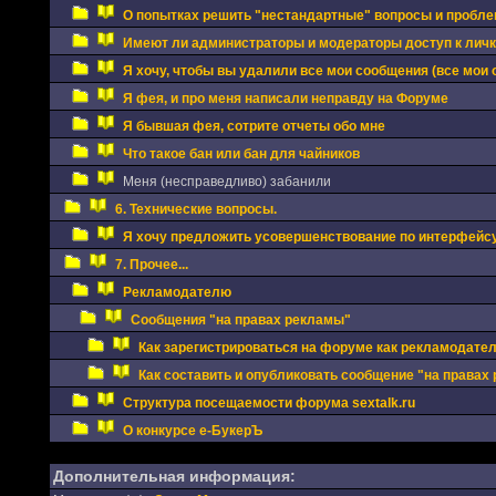
О попытках решить "нестандартные" вопросы и проблем
Имеют ли администраторы и модераторы доступ к личка
Я хочу, чтобы вы удалили все мои сообщения (все мои 
Я фея, и про меня написали неправду на Форуме
Я бывшая фея, сотрите отчеты обо мне
Что такое бан или бан для чайников
Меня (несправедливо) забанили
6. Технические вопросы.
Я хочу предложить усовершенствование по интерфейс
7. Прочее...
Рекламодателю
Сообщения "на правах рекламы"
Как зарегистрироваться на форуме как рекламодате
Как составить и опубликовать сообщение "на правах
Структура посещаемости форума sextalk.ru
О конкурсе е-БукерЪ
Дополнительная информация: