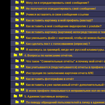
Могу ли я отредактировать своё сообщение?
Не получается отредактировать своё сообщение!
Учимся вставлять в свои сообщения ссылки
Как вставить картинку в мой профиль (аватар)?
Как вставить в моё сообщение видеоролик с youtube?
Как вставить картинку (картинки) непосредственно в те
Как уменьшить файл с картинкой, чтобы её можно было
Как сделать пост с голосованием (опросом) ?
Я нахожусь за границей, нигде нет русской клавиатуры.
4. Вопросы по написанию отчётов.
Что такое "Сомнительные отчёты" и почему мой отчёт 
Как учитываются (подсчитываются) отчеты в профиле 
Инструкция по заполнению карточки отчета КЛС
Как вставить фотографию в отчёт
Как вставить в уже написанный отчёт дополнительный
В моем профиле показывается неправильное кол-во мои
5. Административные вопросы.
По поводу обращений пользователей в личку к админи