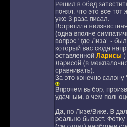
Решил в обед затестит
понял, что это все тот
уже 3 раза писал.
Встретила неизвестная
(одна вполне симпатичн
вопрос "где Лиза" - был
который вас сюда напра
оставленной
Ларисы
)
Ларисой (в межпалочно
сравнивать).
За это конечно салону 
Впрочем выбор, произв
удачным, о чем полноц
Да, по Лизе/Вике. В да
реально бывает. Фотку
(см.отчет) наиболее со