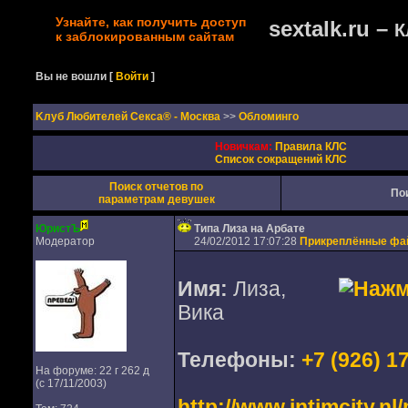
Узнайте, как получить доступ
sextalk.ru –
К
к заблокированным сайтам
Вы не вошли
[
Войти
]
Kлуб Любителей Секса® - Москва
>>
Обломинго
Новичкам:
Правила КЛС
Список сокращений КЛС
Поиск отчетов по
По
параметрам девушек
ЮристЪ
Типа Лиза на Арбате
Модератор
24/02/2012 17:07:28
Прикреплённые ф
Имя:
Лиза,
Вика
Телефоны:
+7 (926) 1
На форуме: 22 г 262 д
(с 17/11/2003)
http://www.intimcity.n