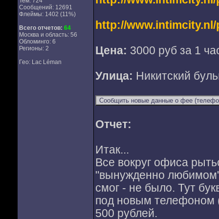
Тем: 724
Сообщений: 12691
Флеймы: 1402 (11%)
http://www.intimcity.n
Всего отчетов:
64
Москва и область: 56
Обломинго: 6
Цена:
3000 руб за 1 ча
Регионы: 2
Гео: Lac Léman
Улица:
Никитский буль
Отчет:
Итак...
Все вокруг офиса рыть
"вынужденно любимом" 
смог - не было. Тут бу
под новым телефоном (
500 рублей.