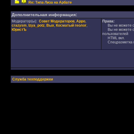
Re: Типа Лиза на Арбате
Дополнительная информация:
Модератор(ы):
Совет Модераторов
,
Appo
,
Права:
crazysm
,
Izya_potz
,
Вых
,
Косматый геолог
,
Вы не можете от
ЮристЪ
Вы не можете от
пользователей
HTML вкл.
Спецразметка в
Служба техподдержки