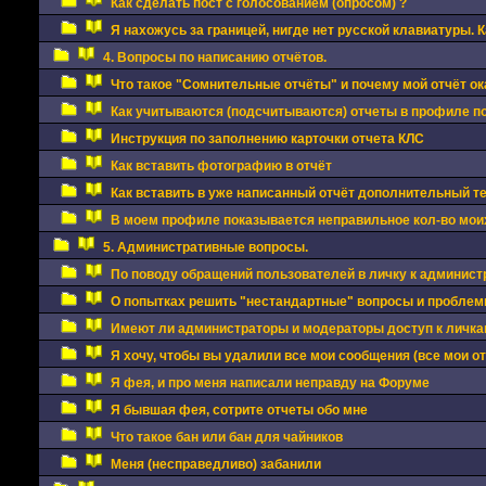
Как сделать пост с голосованием (опросом) ?
Я нахожусь за границей, нигде нет русской клавиатуры. 
4. Вопросы по написанию отчётов.
Что такое "Сомнительные отчёты" и почему мой отчёт ок
Как учитываются (подсчитываются) отчеты в профиле п
Инструкция по заполнению карточки отчета КЛС
Как вставить фотографию в отчёт
Как вставить в уже написанный отчёт дополнительный 
В моем профиле показывается неправильное кол-во моих
5. Административные вопросы.
По поводу обращений пользователей в личку к админис
О попытках решить "нестандартные" вопросы и проблемы
Имеют ли администраторы и модераторы доступ к личкам
Я хочу, чтобы вы удалили все мои сообщения (все мои о
Я фея, и про меня написали неправду на Форуме
Я бывшая фея, сотрите отчеты обо мне
Что такое бан или бан для чайников
Меня (несправедливо) забанили