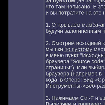
за пунктом
(не загляды
что там написано. В эт
и вы потратите на это 
1. Открываем мамба-ан
будучи залогиненным н
2. Смотрим исходный к
мышки
по пустому
мест
в меню пункт "Исходный
браузера "Source code
страницы"). Или выбир
браузера (например в 
кода, в Опере: Вид->Ср
Инструменты->Веб-раз
3. Нажимаем Ctrl-F и в
Выделяем и копируем т