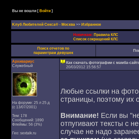
Вы не вошли
[
Войти
]
Kлуб Любителей Секса® - Москва
>>
Избранное
Новичкам:
Правила КЛС
Список сокращений КЛС
Поиск отчетов по
По
параметрам девушек
Архивариус
Как скачать фотографии с мамба-сайт
Служебный
20/03/2012 15:56:57
Любые ссылки на фотог
страницы, поэтому их о
На форуме: 25 л 25 д
(с 13/07/2001)
Внимание!
Если вы "не
Тем: 178
Сообщений: 1890
отпугивают тексты с н
Флеймы: 56 (3%)
случае не надо заране
Гео: sextalk.ru