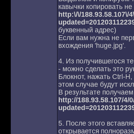
кавычки копировать не 
http:\/\/188.93.58.107\
updated=20120311223
буквенный адрес)
Если вам нужна не пе
вхождения 'huge.jpg'.
4. Из получившегося те
- можно сделать это ру
Блокнот, нажать Ctrl-H,
этом случае будут иск
В результате получаем
http://188.93.58.107/4
updated=20120311223
5. После этого вставля
открывается полнораз