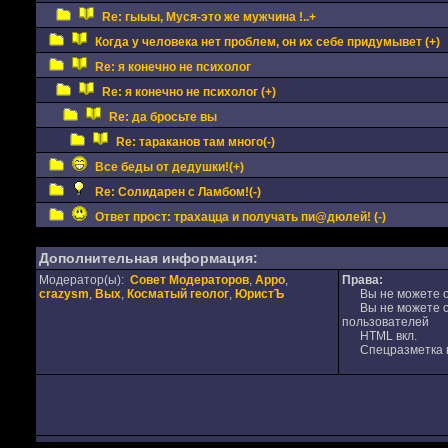
Re: гыыы, Муся-это же мужчина !..+
Когда у человека нет проблем, он их себе придумывет (+)
Re: я конечно не психолог
Re: я конечно не психолог (+)
Re: да бросьте вы
Re: тараканов там много(-)
Все беды от дедушки!(+)
Re: Солидарен с Ламбом!(-)
Ответ прост: трахацца и получать пи@дюлей! (-)
Дополнительная информация:
Модератор(ы):
Совет Модераторов
,
Appo
,
Права:
crazysm
,
Вых
,
Косматый геолог
,
ЮристЪ
Вы не можете от
Вы не можете от
пользователей
HTML вкл.
Спецразметка в