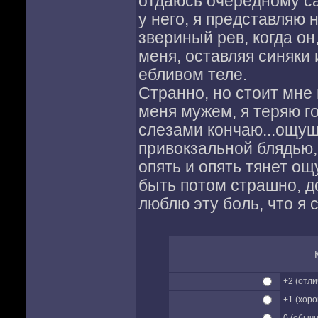
отдаюсь очередному с
у него, я представляю 
звериный рев, когда он
меня, оставляя синяки
ебливом теле.
Странно, но стоит мне
меня мужем, я теряю го
слезами кончаю...ощущ
привокзальной блядью, 
опять и опять тянет ощ
быть потом страшно, до
люблю эту боль, что я 
+2 (отл
+1 (хор