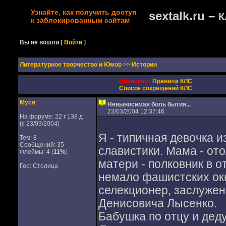
Узнайте, как получить доступ
sextalk.ru –
К
к заблокированным сайтам
Вы не вошли
[
Войти
]
Литературное творчество и Юмор
>>
Истории
Новичкам:
Правила КЛС
Список сокращений КЛС
Муся
Невыносимая боль бытия...
23/03/2004 12:37:46
На форуме: 22 г 138 д
(с 23/03/2004)
Я - типичная девочка 
Тем: 8
Сообщений: 35
славистики. Мама - ото
Флеймы: 4 (
11%
)
матери - полковник в о
Гео: Столица
немало фашистских окк
селекционер, заслуже
Денисовича Лысенко.
Бабушка по отцу и деду