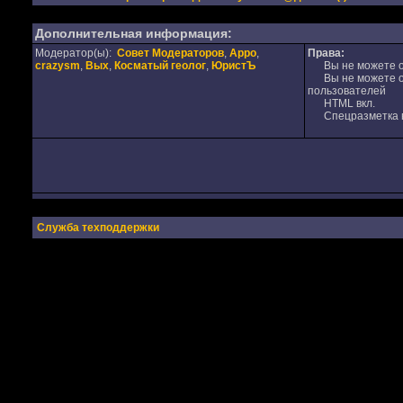
Дополнительная информация:
Модератор(ы):
Совет Модераторов
,
Appo
,
Права:
crazysm
,
Вых
,
Косматый геолог
,
ЮристЪ
Вы не можете от
Вы не можете от
пользователей
HTML вкл.
Спецразметка в
Служба техподдержки