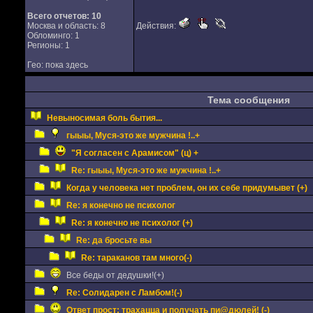
Всего отчетов:
10
Москва и область: 8
Действия:
Обломинго: 1
Регионы: 1
Гео: пока здесь
Тема сообщения
Невыносимая боль бытия...
гыыы, Муся-это же мужчина !..+
"Я согласен с Арамисом" (ц) +
Re: гыыы, Муся-это же мужчина !..+
Когда у человека нет проблем, он их себе придумывет (+)
Re: я конечно не психолог
Re: я конечно не психолог (+)
Re: да бросьте вы
Re: тараканов там много(-)
Все беды от дедушки!(+)
Re: Солидарен с Ламбом!(-)
Ответ прост: трахацца и получать пи@дюлей! (-)