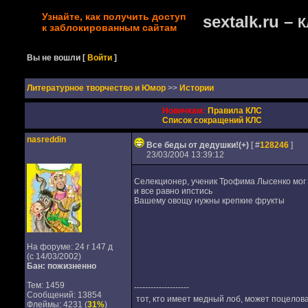
Узнайте, как получить доступ
sextalk.ru –
К
к заблокированным сайтам
Вы не вошли
[
Войти
]
Литературное творчество и Юмор
>>
Истории
Новичкам:
Правила КЛС
Список сокращений КЛС
nasreddin
Все беды от дедушки!(+)
[ #
128246
]
23/03/2004 13:39:12
Селекционер, ученик Трофима Лысенко мог в
и все равно ипстись
Вашему овощу нужны крепкие фрукты
На форуме: 24 г 147 д
(с 14/03/2002)
Бан: пожизненно
Тем: 1459
--------------------
Сообщений: 13854
тот, кто имеет медный лоб, может поцелова
Флеймы: 4231 (
31%
)