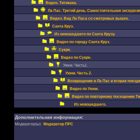
Видео. Титикака.
Ла Пас. Третий день. Самостоятельная экскурсия
Видео. Вид Ла Паса со смотровых вышек.
Санта Круз.
Из невошедшего по Санта Крузу.
Видео по городу Санта Круз.
Сукре.
Видео по Сукре.
Уюни. Часть1.
Уюни. Часть 2.
Возвращение в Ла Пас и вторая поездк
Видео по Уюни.
Видео по повторному посещению Тит
Из невошедшего.
Дополнительная информация:
Модератор(ы):
Модератор ПРС