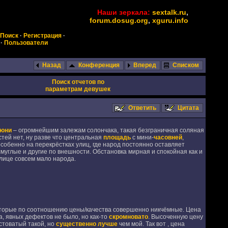
Наши зеркала:
sextalk.ru
,
forum.dosug.org
,
xguru.info
Поиск
·
Регистрация
·
·
Пользователи
Назад
Конференция
Вперед
Списком
Поиск отчетов по
параметрам девушек
Ответить
Цитата
Уюни
– огромнейшим залежам солончака, такая безграничная соляная
тей нет, ну разве что центральная
площадь
с мини-
часовней
,
 особенно на перекрёстках улиц, где народ постоянно оставляет
смуглые и другие по внешности. Обстановка мирная и спокойная как и
улице совсем мало народа.
которые по соотношению цены/качества совершенно никчёмные. Цена
а, явных дефектов не было, но как-то
скромновато
. Высоченную цену
стоватый такой, но
существенно лучше
чем мой. Так вот , цена