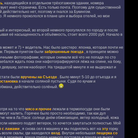
ль
, находящийся в отдельном трёхэтажном здании, номера
твует инет-страничка. Есть только почта. Поэтому для существенной
й действительно нет, поэтому и гнался за Букингом.
. Я немного прокололся в плане цен и выбора отелей, но мои
ый и интересный, во второй немного прогулялся по городу и после
тывая её насыщенность и объёмность, стоит всего 2000 руб. Начало в
может и 7) + водитель. Нас было шестеро: японка, которая почти не
рам. Первым пунктом были
заброшенные поезда
, в принципе можно
тичными фотографами, которые снимали всё что не попадя по сто
аебался ждать пока они нафотографируются лёжа на спине, на боку,
л девушку, затем наоборот. На тридцатой минуте я не выдержал и
кстати были
вручены на Съезде
. Было минут 5-10 до отъезда и я
остановка
в начале соляной пустыни. Судя по кучам и
з обмана, действительно солёный.
тря на то что
мясо и прочее
лежали в термопосуде они были
могут налить. Горячее было просто необходимо, так как дул
че чем в Ла Пасе: солнце днём обжигающее, ветер холодный, кожа
; если немного подует ветерок, то хочется закутаться полностью. Мой
я с ламами
, я снова сел в машину и мы поднялись вот на
эту
горку.
 возле скалы, где находился
вход
. Внутри небольшая
пещерка со
ли в деревнях. Наша группа немного постояла и пошла на выход,