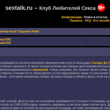
sextalk.ru –
Клуб Любителей Секса
Конференции
·
Поиск в отчетах
·
Правила
·
FAQ
·
Кто онлайн
ингер-клуб 'Седьмое Небо'
ила КЛС
ний КЛС
походящий на посёлок приобрёл мировую известность благодаря
Салару Де 
стороны горизонта. В черте города-посёлка как таковых достопримечательнос
-железнодорожникам и
паровозам
. Улицы широкие, без зелени, много собак,
ственно отличается от лапасовского и сантакрузовского, какие-то они более 
рная.. хотя меня напрягали собаки, которые иногда и облаять могут, если на 
т отелей. Дело в том, что на Букинге пробивается 2 отсилы 3 отельчика, 
теля за 1500-2000 в день: комната, раковина, в сан узле даже плитки нету. Д
 зашёл в один из отелей на центральной площади, он тоже негламурный, про