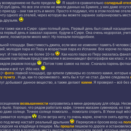
му возмущениею не было предела
. Я зашёл в сравнительно
солидный оте
0 руб./день. Но все эти отели не имели данных на Букинге, у них даже отсутс
 приезду – они там есть и много. Просто я подумал, что в этом посёлке отеле
чту одного из отелей, через которую вы можете заранее забронировать место
щь друзьям.
чти также как и в Сукре: один полный день. Первый день был самый насыщенн
на первый день я заказал заранее, будучи в Сукре. Она очень недорогая, учи
 джипе, посмотрели много мест. Ну поехали поподробнее.
ной площади. Вместимость джипа, если мне не изменяет память 6 человек (а 
кий, молодая пара из Перу и возрастная пара из Испании. Все короче по па
инут. И тем более не более 10-ти
. Как назло пара из Перу оказалась фана
 нашим партийным представителям я возненавидел фотографов как класс: я з
 каждом ржавом поезде
. Потом тоже самое на песке. Сначала парень фотка
жаем и всё тут. Ибо нех.
(+
фото
главной площади), где купили сувениры из соляного камня, которые 
у пункту
. Н-да, как-то скромновато.. жить бы я тут не стал. Далее следовала
тут добывают данное вещество, а также делают
камни
. Я проверил – всё бе
 посещением
возвышенности
направились в мини-деревушку для обеда. Несмо
 было. Хорошо, что рядом работало кафе, точнее магазин сувениров, но там 
о даже солнце. Точнее солнце помогало… помогало сгореть. В Уюни ещё жёст
етривается холодом
. Если ветра нету, то очень жарко, хочется снять куртку
нно под вечер настаёт реальный дрыльник
. Перекусив и бросив взор на
пол
кскурсия на кладбище в пещере. Мы
прошли
пешком по дороге и остановились
курсовод сюда в подобные места внутри скал приносили людей, которые умира