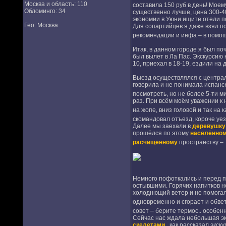
Москва и область: 110
составила 150 руб в день! Мое
Обломинго: 34
существенно лучше, цена 300-40
экономии в Уюни ищите отели по
Гео: Москва
Для сопартийцев я даже взял по
рекомендации и инфа – в помо
Итак, в данном городе я был по
был вылет в Ла Пас. Экскурсию 
10, приехал в 18-19, ездили на
Выезд осуществлялся с централь
говорила и не понимала испанс
посмотреть, но не более 5-ти м
раз. При всём моём уважении к
на жопе, вниз головой и так на
скомандовал отъезд, короче уез
Далее мы заехали в
деревушку
прошёлся по этому
населённом
расчищенному
пространству – 
Немного пофоткались и перед
остывшими. Горячих напитков не
холоднющий ветер и не помогал
одновременно и сгорает и обв
совет – берите термос.. особе
Сейчас нас ждала небольшая э
скелетами
, как рассказал экс