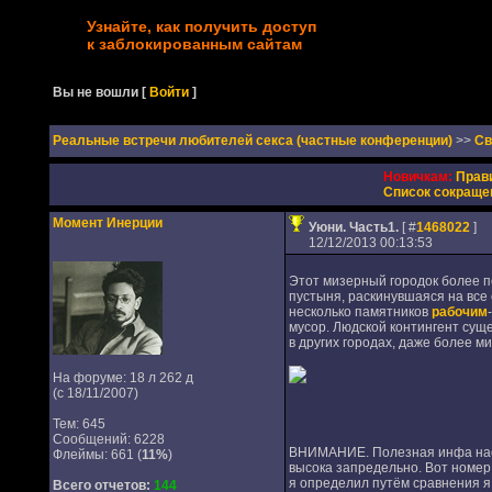
Узнайте, как получить доступ
к заблокированным сайтам
Вы не вошли
[
Войти
]
Реальные встречи любителей секса (частные конференции)
>>
Св
Новичкам:
Прав
Список сокраще
Момент Инерции
Уюни. Часть1.
[ #
1468022
]
12/12/2013 00:13:53
Этот мизерный городок более 
пустыня, раскинувшаяся на все 
несколько памятников
рабочим
мусор. Людской контингент суще
в других городах, даже более ми
На форуме: 18 л 262 д
(с 18/11/2007)
Тем: 645
Сообщений: 6228
ВНИМАНИЕ. Полезная инфа насчё
Флеймы: 661 (
11%
)
высока запредельно. Вот номер о
я определил путём сравнения я
Всего отчетов:
144