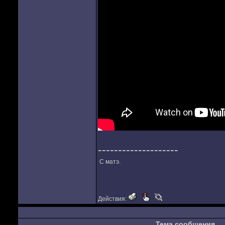
--------------------
С матэ.
Действия:
Тема сообщения