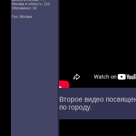
Москва и область: 110
Обломинго: 34
Гео: Москва
Второе видео посвящено
по городу.