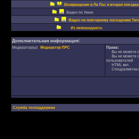
Возвращение в Ла Пас и вторая поездка
Видео по Уюни.
Видео по повторному посещению Тити
Из невошедшего.
Дополнительная информация:
Модератор(ы):
Модератор ПРС
Права:
Вы не можете от
Вы не можете от
пользователей
HTML вкл.
Спецразметка в
Служба техподдержки