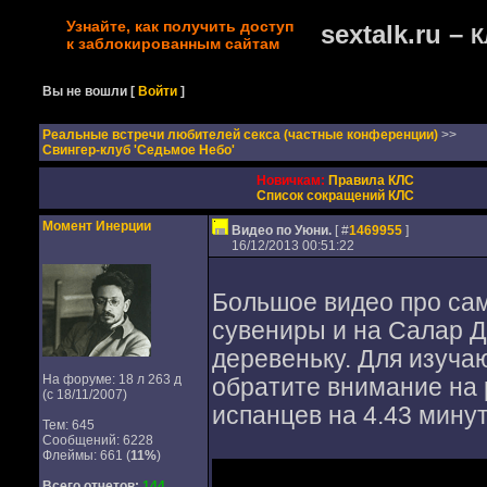
Узнайте, как получить доступ
sextalk.ru –
К
к заблокированным сайтам
Вы не вошли
[
Войти
]
Реальные встречи любителей секса (частные конференции)
>>
Свингер-клуб 'Седьмое Небо'
Новичкам:
Правила КЛС
Список сокращений КЛС
Момент Инерции
Видео по Уюни.
[ #
1469955
]
16/12/2013 00:51:22
Большое видео про сам 
сувениры и на Салар Д
деревеньку. Для изуча
На форуме: 18 л 263 д
обратите внимание на 
(с 18/11/2007)
испанцев на 4.43 мину
Тем: 645
Сообщений: 6228
Флеймы: 661 (
11%
)
Всего отчетов:
144