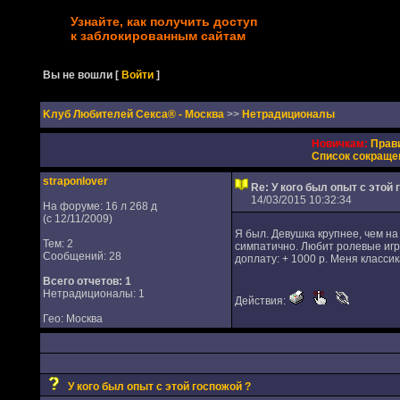
Узнайте, как получить доступ
к заблокированным сайтам
Вы не вошли
[
Войти
]
Kлуб Любителей Секса® - Москва
>>
Нетрадиционалы
Новичкам:
Прав
Список сокраще
straponlover
Re: У кого был опыт с этой
14/03/2015 10:32:34
На форуме: 16 л 268 д
(с 12/11/2009)
Я был. Девушка крупнее, чем на 
Тем: 2
симпатично. Любит ролевые игры
Сообщений: 28
доплату: + 1000 р. Меня классика
Всего отчетов:
1
Нетрадиционалы: 1
Действия:
Гео: Москва
У кого был опыт с этой госпожой ?