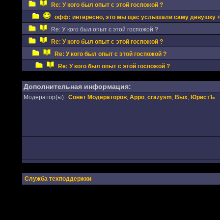
Re: У кого был опыт с этой госпожой ?
офф: интересно, это мы щас услышали саму девушку 
Re: У кого был опыт с этой госпожой ?
Re: У кого был опыт с этой госпожой ?
Re: У кого был опыт с этой госпожой ?
Re: У кого был опыт с этой госпожой ?
Дополнительная информация:
Модератор(ы):
Совет Модераторов
,
Appo
,
crazysm
,
Вых
,
ЮристЪ
Служба техподдержки