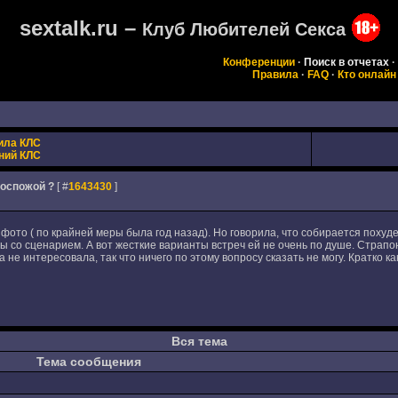
sextalk.ru –
Клуб Любителей Секса
Конференции
·
Поиск в отчетах
·
Правила
·
FAQ
·
Кто онлайн
ила КЛС
ний КЛС
 госпожой ?
[ #
1643430
]
фото ( по крайней меры была год назад). Но говорила, что собирается похудет
 со сценарием. А вот жесткие варианты встреч ей не очень по душе. Страпо
 не интересовала, так что ничего по этому вопросу сказать не могу. Кратко как
Вся тема
Тема сообщения