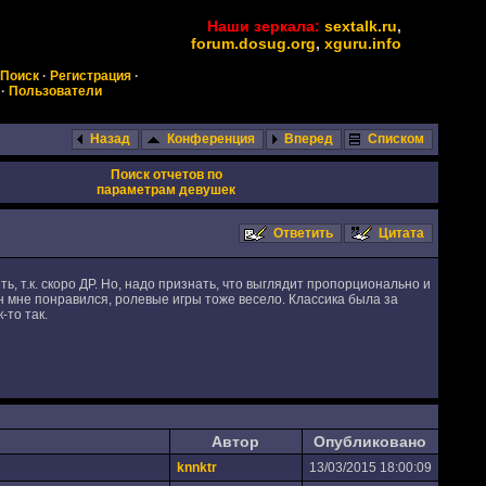
Наши зеркала:
sextalk.ru
,
forum.dosug.org
,
xguru.info
Поиск
·
Регистрация
·
·
Пользователи
Назад
Конференция
Вперед
Списком
Поиск отчетов по
параметрам девушек
Ответить
Цитата
ь, т.к. скоро ДР. Но, надо признать, что выглядит пропорционально и
н мне понравился, ролевые игры тоже весело. Классика была за
-то так.
Автор
Опубликовано
knnktr
13/03/2015 18:00:09