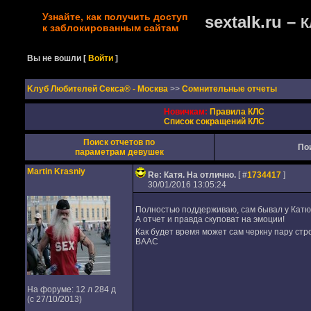
Узнайте, как получить доступ
sextalk.ru –
К
к заблокированным сайтам
Вы не вошли
[
Войти
]
Kлуб Любителей Секса® - Москва
>>
Сомнительные отчеты
Новичкам:
Правила КЛС
Список сокращений КЛС
Поиск отчетов по
По
параметрам девушек
Martin Krasniy
Re: Катя. На отлично.
[ #
1734417
]
30/01/2016 13:05:24
Полностью поддерживаю, сам бывал у Катюш
А отчет и правда скуповат на эмоции!
Как будет время может сам черкну пару стр
ВААС
На форуме: 12 л 284 д
(с 27/10/2013)