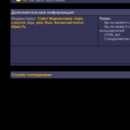
Re: Катя. На отлично.
Дополнительная информация:
Модератор(ы):
Совет Модераторов
,
Appo
,
Права:
crazysm
,
Izya_potz
,
Вых
,
Косматый геолог
,
Вы не можете от
ЮристЪ
Вы не можете от
пользователей
HTML вкл.
Спецразметка в
Служба техподдержки