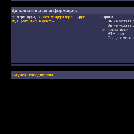
Дополнительная информация:
Модератор(ы):
Совет Модераторов
,
Appo
,
Права:
Izya_potz
,
Вых
,
ЮристЪ
Вы не можете от
Вы не можете от
пользователей
HTML вкл.
Спецразметка в
Служба техподдержки