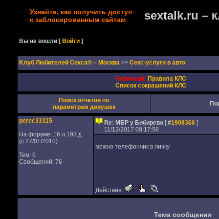
Узнайте, как получить доступ
sextalk.ru –
К
к заблокированным сайтам
Вы не вошли
[
Войти
]
Kлуб Любителей Секса® – Москва
>>
Секс-услуги в авто
Новичкам:
Правила КЛС
Список сокращений КЛС
Поиск отчетов по
По
параметрам девушек
perec33315
Re: МБР у Бибирево
[ #
1908366
]
11/12/2017 08:17:58
На форуме: 16 л 193 д
(с 27/01/2010)
можно телефончик в личку
Тем: 6
Сообщений: 76
Действия:
Тема сообщения