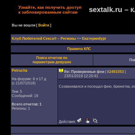
Узнайте, как получить доступ
sextalk.ru –
К
к заблокированным сайтам
Вы не вошли
[
Войти
]
Kлуб Любителей Секса® – Регионы
>>
Екатеринбург
Правила КЛС
Поиск отчетов по
По
параметрам девушек
Petrucha
Re: Проверенные феи
[ #
2493353
]
23/01/2019 12:20:41
На форуме: 8 л 17 д
(с 21/07/2018)
Созванивался и посещал фею, брюнетка, из
Тем: 5
Сообщений: 19
Всего отчетов:
1
Регионы: 1
Действия: