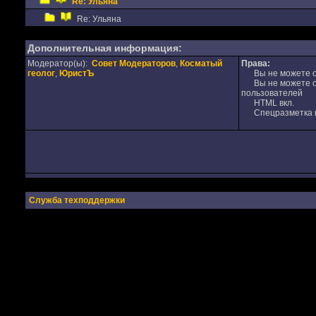
Re: Ульяна
Re: Ульяна
Дополнительная информация:
Модератор(ы):
Совет Модераторов
,
Косматый
Права:
геолог
,
ЮристЪ
Вы не можете от
Вы не можете от
пользователей
HTML вкл.
Спецразметка в
Служба техподдержки