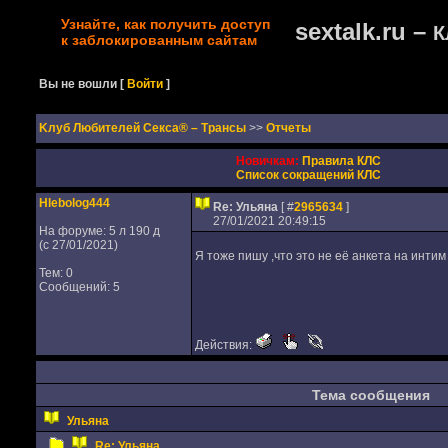
Узнайте, как получить доступ
sextalk.ru –
К
к заблокированным сайтам
Вы не вошли
[
Войти
]
Kлуб Любителей Секса® – Трансы
>>
Отчеты
Новичкам:
Правила КЛС
Список сокращений КЛС
Hlebolog444
Re: Ульяна
[ #
2965634
]
27/01/2021 20:49:15
На форуме: 5 л 190 д
(с 27/01/2021)
Я тоже пишу ,что это не её анкета на инти
Тем: 0
Сообщений: 5
Действия:
Тема сообщения
Ульяна
Re: Ульяна