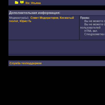
Re: Ульяна
Дополнительная информация:
Модератор(ы):
Совет Модераторов
,
Косматый
Права:
геолог
,
ЮристЪ
Вы не можете от
Вы не можете от
пользователей
HTML вкл.
Спецразметка в
Служба техподдержки