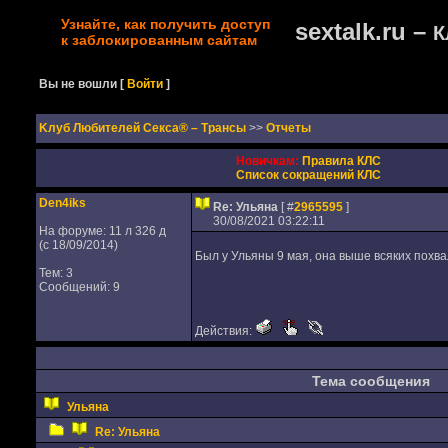
Узнайте, как получить доступ
sextalk.ru –
К
к заблокированным сайтам
Вы не вошли
[
Войти
]
Kлуб Любителей Секса® – Трансы
>>
Отчеты
Новичкам:
Правила КЛС
Список сокращений КЛС
Den4iks
Re: Ульяна
[ #
2965595
]
30/08/2021 03:22:11
На форуме: 11 л 326 д
(с 18/09/2014)
Был у Ульяны 9 мая, она выше всяких похва
Тем: 3
Сообщений: 9
Действия:
Тема сообщения
Ульяна
Re: Ульяна