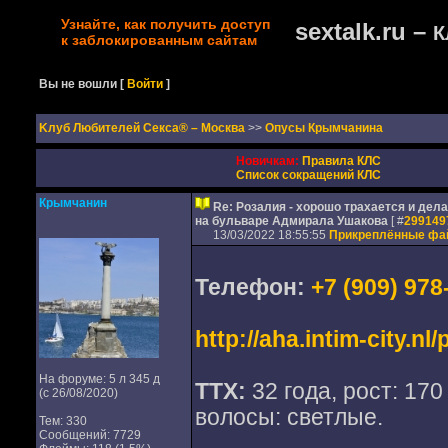
Узнайте, как получить доступ
sextalk.ru –
К
к заблокированным сайтам
Вы не вошли
[
Войти
]
Kлуб Любителей Секса® – Москва
>>
Опусы Крымчанина
Новичкам:
Правила КЛС
Список сокращений КЛС
Крымчанин
Re: Розалия - хорошо трахается и дел
на бульваре Адмирала Ушакова
[ #
299149
13/03/2022 18:55:55
Прикреплённые ф
Телефон:
+7 (909) 978
http://aha.intim-city.n
На форуме: 5 л 345 д
ТТХ:
32 года, рост: 170 
(с 26/08/2020)
волосы: светлые.
Тем: 330
Сообщений: 7729